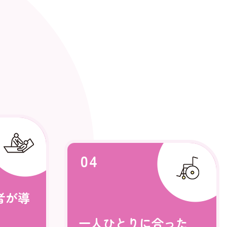
04
者が導
一人ひとりに合った