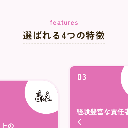
features
選ばれる4つの特徴
03
経験豊富な責任
く
以上の