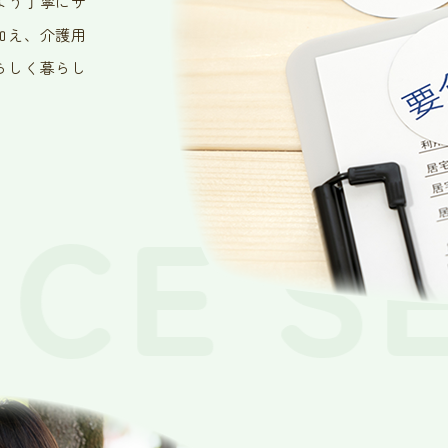
よう丁寧にサ
加え、介護用
らしく暮らし
CE
SE